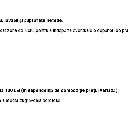
cu lavabil și suprafețe netede.
at zona de lucru, pentru a îndepărta eventualele depuneri de pra
la 100 LEI (în dependență de compoziție prețul variază).
ă a afecta zugrăveala peretelui.