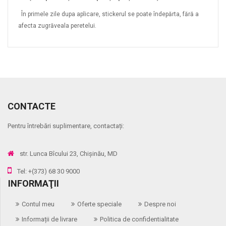
În primele zile dupa aplicare, stickerul se poate îndepărta, fără a
afecta zugrăveala peretelui.
CONTACTE
Pentru întrebări suplimentare, contactați:
str. Lunca Bîcului 23, Chișinău, MD
Tel: +(373) 68 30 9000
INFORMAŢII
Contul meu
Oferte speciale
Despre noi
Informații de livrare
Politica de confidentialitate