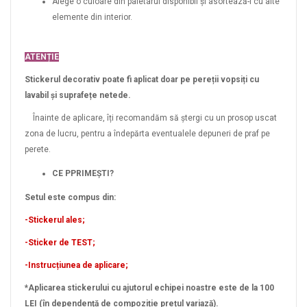
Alege o culoare din paletarul disponibil și asortează-l cu alte
elemente din interior.
ATENȚIE
Stickerul decorativ poate fi aplicat doar pe pereții vopsiți cu
lavabil și suprafețe netede.
Înainte de aplicare, îți recomandăm să ștergi cu un prosop uscat
zona de lucru, pentru a îndepărta eventualele depuneri de praf pe
perete.
CE PPRIMEȘTI?
Setul este compus din:
-Stickerul ales;
-Sticker de TEST;
-Instrucțiunea de aplicare;
*Aplicarea stickerului cu ajutorul echipei noastre este de la 100
LEI (în dependență de compoziție prețul variază).