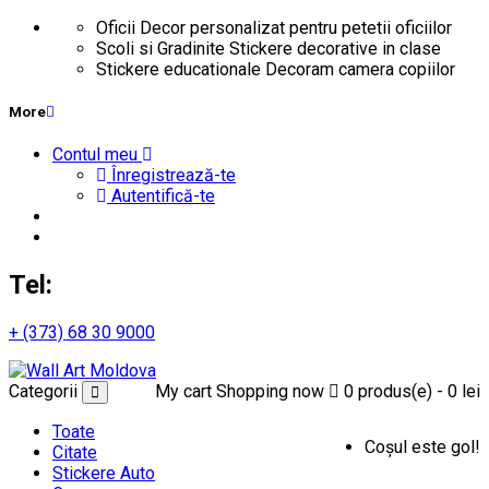
Oficii
Decor personalizat pentru petetii oficiilor
Scoli si Gradinite
Stickere decorative in clase
Stickere educationale
Decoram camera copiilor
More
Contul meu
Înregistrează-te
Autentifică-te
Tel:
+ (373) 68 30 9000
Categorii
My cart
Shopping now
0 produs(e) - 0 lei
Toate
Coșul este gol!
Citate
Stickere Auto