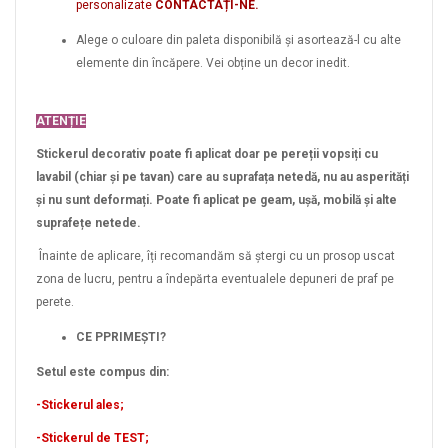
personalizate
CONTACTAȚI-NE.
Alege o culoare din paleta disponibilă și asortează-l cu alte
elemente din încăpere. Vei obține un decor inedit.
ATENȚIE
Stickerul decorativ poate fi aplicat doar pe pereții vopsiți cu
lavabil (chiar și pe tavan) care au suprafața netedă, nu au asperități
și nu sunt deformați. Poate fi aplicat pe geam, ușă, mobilă și alte
suprafețe netede.
Înainte de aplicare, îți recomandăm să ștergi cu un prosop uscat
zona de lucru, pentru a îndepărta eventualele depuneri de praf pe
perete.
CE PPRIMEȘTI?
Setul este compus din:
-Stickerul ales;
-Stickerul de TEST;