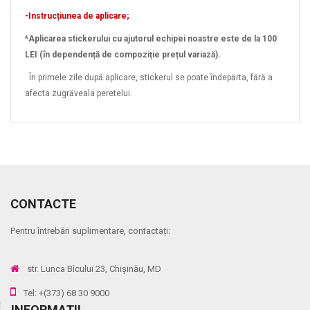
-Instrucțiunea de aplicare;
*Aplicarea stickerului cu ajutorul echipei noastre este de la 100
LEI (în dependență de compoziție prețul variază).
În primele zile după aplicare, stickerul se poate îndepărta, fără a
afecta zugrăveala peretelui.
CONTACTE
Pentru întrebări suplimentare, contactați:
str. Lunca Bîcului 23, Chișinău, MD
Tel: +(373) 68 30 9000
INFORMAŢII