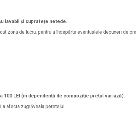
cu lavabil și suprafețe netede.
at zona de lucru, pentru a îndepărta eventualele depuneri de pra
la 100 LEI (în dependență de compoziție prețul variază).
ă a afecta zugrăveala peretelui.