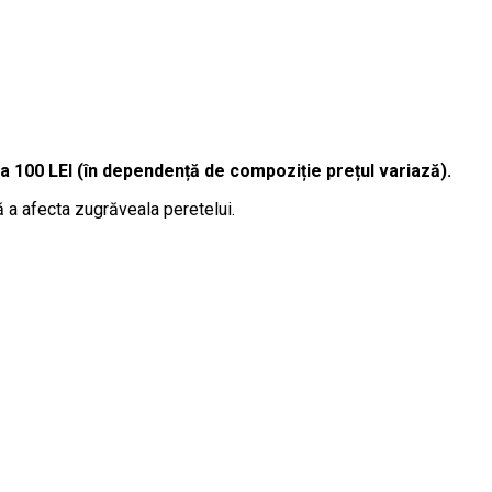
la 100 LEI (în dependență de compoziție prețul variază).
ă a afecta zugrăveala peretelui.