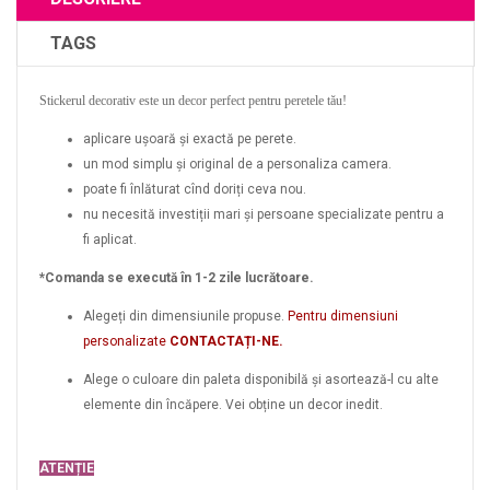
TAGS
Stickerul decorativ este un decor perfect pentru peretele tău!
aplicare ușoară și exactă pe perete.
un mod simplu și original de a personaliza camera.
poate fi înlăturat cînd doriți ceva nou.
nu necesită investiții mari și persoane specializate pentru a
fi aplicat.
*Comanda se execută în 1-2 zile lucrătoare.
Alegeți din dimensiunile propuse.
Pentru dimensiuni
personalizate
CONTACTAȚI-NE.
Alege o culoare din paleta disponibilă și asortează-l cu alte
elemente din încăpere. Vei obține un decor inedit.
ATENȚIE