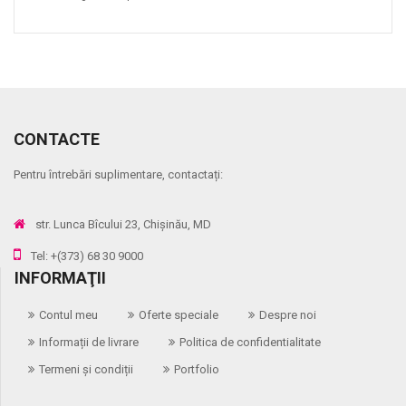
CONTACTE
Pentru întrebări suplimentare, contactați:
str. Lunca Bîcului 23, Chișinău, MD
Tel: +(373) 68 30 9000
INFORMAŢII
Contul meu
Oferte speciale
Despre noi
Informații de livrare
Politica de confidentialitate
Termeni și condiții
Portfolio