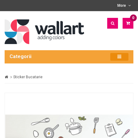
More
0
PRO
- 0
LEI
Categorii
Sticker Bucatarie