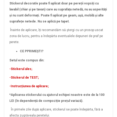
Stickerul decorativ poate fi aplicat doar pe pereții vopsiți cu
lavabil (chiar și pe tavan) care au suprafața netedă, nu au asperități
și nu sunt deformați. Poate fi aplicat pe geam, ușă, mobilă și alte
suprafețe netede. Nu se aplică pe tapet.
Înainte de aplicare, îți recomandăm să ștergi cu un prosop uscat
zona de lucru, pentru a îndepărta eventualele depuneri de praf pe
perete.
CE PPRIMEȘTI?
Setul este compus din:
-Stickerul ales;
-Stickerul de TEST;
-Instrucțiunea de aplicare;
*Aplicarea stickerului cu ajutorul echipei noastre este de la 100
LEI (în dependență de compoziție prețul variază).
În primele zile după aplicare, stickerul se poate îndepărta, fără a
afecta zugrăveala peretelui.