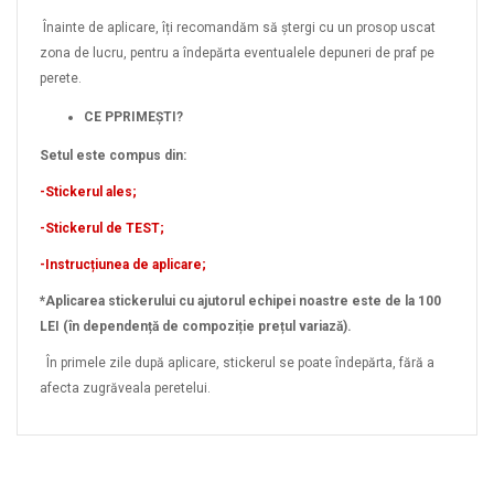
Înainte de aplicare, îți recomandăm să ștergi cu un prosop uscat
zona de lucru, pentru a îndepărta eventualele depuneri de praf pe
perete.
CE PPRIMEȘTI?
Setul este compus din:
-Stickerul ales;
-Stickerul de TEST;
-Instrucțiunea de aplicare;
*Aplicarea stickerului cu ajutorul echipei noastre este de la 100
LEI (în dependență de compoziție prețul variază).
În primele zile după aplicare, stickerul se poate îndepărta, fără a
afecta zugrăveala peretelui.