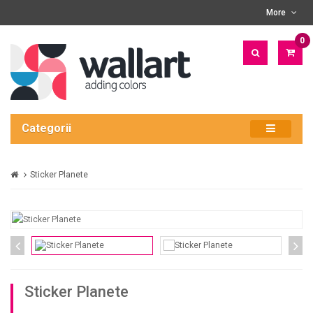
More
0
PRO
- 0
LEI
Categorii
Sticker Planete
Sticker Planete