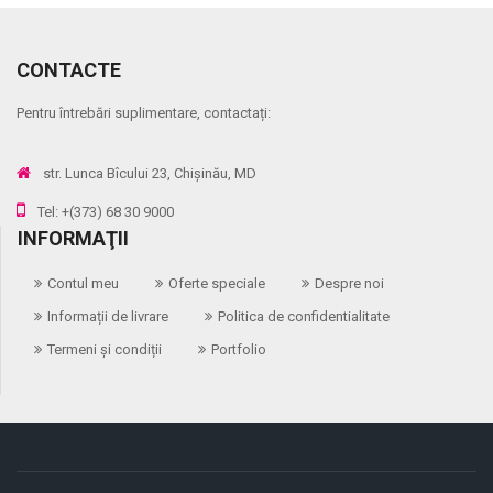
CONTACTE
Pentru întrebări suplimentare, contactați:
str. Lunca Bîcului 23, Chișinău, MD
Tel: +(373) 68 30 9000
INFORMAŢII
Contul meu
Oferte speciale
Despre noi
Informații de livrare
Politica de confidentialitate
Termeni și condiții
Portfolio