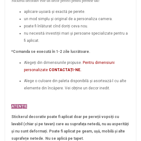
Stickerul decorativ este un decor perfect pentru peretele tău!
aplicare ușoară și exactă pe perete.
un mod simplu și original de a personaliza camera.
poate fi înlăturat cînd doriți ceva nou.
nu necesită investiții mari și persoane specializate pentru a
fi aplicat.
*Comanda se execută în 1-2 zile lucrătoare.
Alegeți din dimensiunile propuse.
Pentru dimensiuni
personalizate
CONTACTAȚI-NE.
Alege o culoare din paleta disponibilă și asortează-l cu alte
elemente din încăpere. Vei obține un decor inedit.
ATENȚIE
Stickerul decorativ poate fi aplicat doar pe pereții vopsiți cu
lavabil (chiar și pe tavan) care au suprafața netedă, nu au asperități
și nu sunt deformați. Poate fi aplicat pe geam, ușă, mobilă și alte
suprafețe netede. Nu se aplică pe tapet.