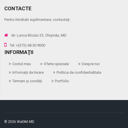
CONTACTE
Pentru întrebări suplimentare, contactați:
str. Lunca Bîcului 23, Chișinău, MD
Tel: +(373) 68 30 9000
INFORMAŢII
Contul meu
Oferte speciale
Despre noi
Informații de livrare
Politica de confidentialitate
Termeni și condiții
Portfolio
© 2026 WallArt.MD