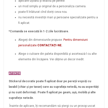
aplicare ușoară și exactă pe perete.
un mod simplu și original de a personaliza camera.
poate fi înlăturat cînd doriți ceva nou.
nu necesită investiții mari și persoane specializate pentru a
fi aplicat.
*Comanda se execută în 1-2 zile lucrătoare.
Alegeți din dimensiunile propuse.
Pentru dimensiuni
personalizate
CONTACTAȚI-NE.
Alege o culoare din paleta disponibilă și asortează-l cu alte
elemente din încăpere. Vei obține un decor inedit.
ATENȚIE
Stickerul decorativ poate fi aplicat doar pe pereții vopsiți cu
lavabil (chiar și pe tavan) care au suprafața netedă, nu au asperități
și nu sunt deformați. Poate fi aplicat pe geam, ușă, mobilă și alte
suprafețe netede.
Înainte de aplicare, îți recomandăm să ștergi cu un prosop uscat