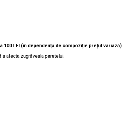
la 100 LEI (în dependență de compoziție prețul variază).
ă a afecta zugrăveala peretelui.