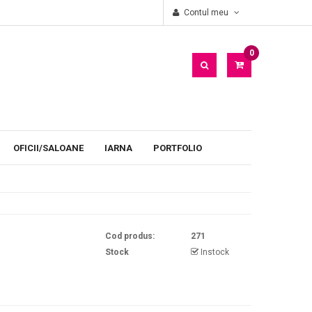
piilor
Oficii
Decor personalizat pentru petetii oficiilor
Contul meu
0
PRODUS(E)
- 0
LEI
OFICII/SALOANE
IARNA
PORTFOLIO
Cod produs:
271
Stock
Instock