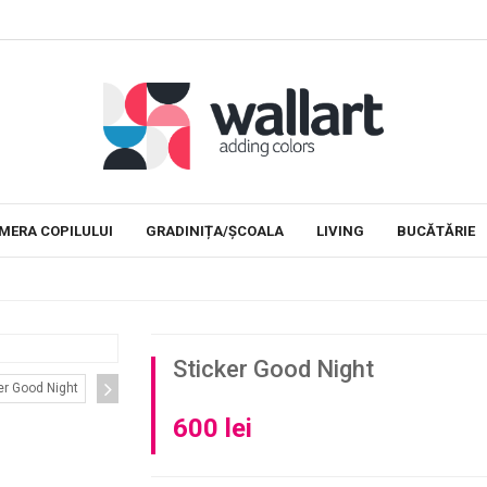
tive in clase
Stickere educationale
Decoram camera co
MERA COPILULUI
GRADINIȚA/ȘCOALA
LIVING
BUCĂTĂRIE
Sticker Good Night
600 lei