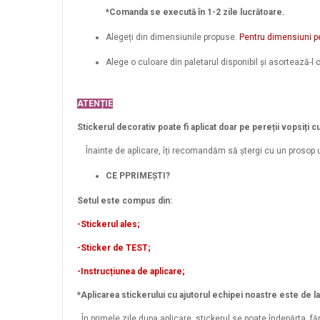
*Comanda se execută în 1-2 zile lucrătoare.
Alegeți din dimensiunile propuse.
Pentru dimensiuni p
Alege o culoare din paletarul disponibil și asortează-l c
ATENȚIE
Stickerul decorativ poate fi aplicat doar pe pereții vopsiți c
Înainte de aplicare, îți recomandăm să ștergi cu un prosop u
CE PPRIMEȘTI?
Setul este compus din:
-Stickerul ales;
-Sticker de TEST;
-Instrucțiunea de aplicare;
*Aplicarea stickerului cu ajutorul echipei noastre este de l
În primele zile dupa aplicare, stickerul se poate îndepărta, fă