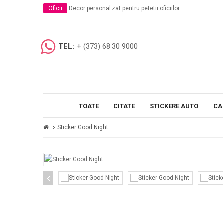
pentru petetii oficiilor
Scoli si Gradinite
Stickere decora
TEL:
+ (373) 68 30 9000
TOATE
CITATE
STICKERE AUTO
CA
Sticker Good Night