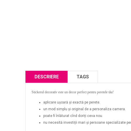
DESCRIERE
TAGS
Stickerul decorativ este un decor perfect pentru peretele tău!
aplicare ușoară și exactă pe perete.
un mod simplu și original de a personaliza camera.
poate fi înlăturat cînd doriți ceva nou.
nu necesită investiții mari și persoane specializate pent