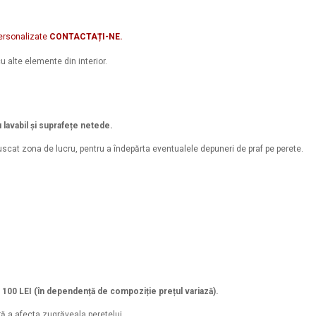
ersonalizate
CONTACTAȚI-NE.
u alte elemente din interior.
u lavabil și suprafețe netede.
scat zona de lucru, pentru a îndepărta eventualele depuneri de praf pe perete.
a 100 LEI (în dependență de compoziție prețul variază).
ră a afecta zugrăveala peretelui.