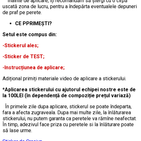
Inainte de aplicare, iți recomandăm să ștergi cu o cîrpă
uscată zona de lucru, pentru a îndepărta eventualele depuneri
de praf pe perete.
CE PPRIMEȘTI?
Setul este compus din:
-Stickerul ales;
-Sticker de TEST;
-Instrucțiunea de aplicare;
Adițional primiți materiale video de aplicare a stickerului.
*Aplicarea stickerului cu ajutorul echipei nostre este de
la 100LEI (în dependență de compoziție prețul variază)
În primele zile dupa aplicare, stickerul se poate îndeparta,
fara a afecta zugraveala. Dupa mai multe zile, la înlăturarea
stickerului, nu putem garanta ca peretele va rămîne neafectat.
În timp, adezivul face priza cu peretele si la înlăturare poate
să lase urme.