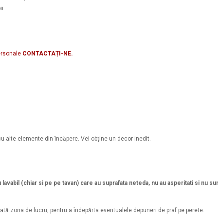
i.
ersonale
CONTACTAȚI-NE.
cu alte elemente din încăpere. Vei obține un decor inedit.
u lavabil (chiar si pe pe tavan) care au suprafata neteda, nu au asperitati si nu 
tă zona de lucru, pentru a îndepărta eventualele depuneri de praf pe perete.