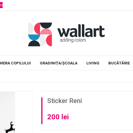
Stickere educationale
Decoram camera copiilor
MERA COPILULUI
GRADINIȚA/ȘCOALA
LIVING
BUCĂTĂRIE
Sticker Reni
200 lei