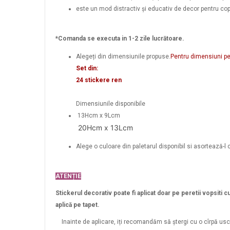
este un mod distractiv și educativ de decor pentru copi
*Comanda se executa in 1-2 zile lucrătoare.
Alegeți din dimensiunile propuse.
Pentru dimensiuni p
Set din:
24 stickere ren
Dimensiunile disponibile
13Hcm x 9Lcm
20Hcm x 13Lcm
Alege o culoare din paletarul disponibil si asortează-l 
ATENȚIE
Stickerul decorativ poate fi aplicat doar pe peretii vopsiti c
aplică pe tapet.
Inainte de aplicare, iți recomandăm să ștergi cu o cîrpă usca