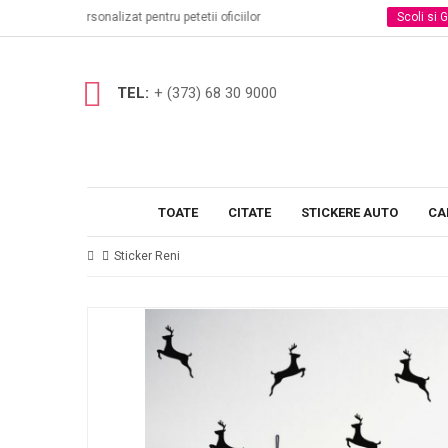
r
Scoli si Gradinite
Stickere decorative in clase
TEL:
+ (373) 68 30 9000
TOATE
CITATE
STICKERE AUTO
CA
Sticker Reni