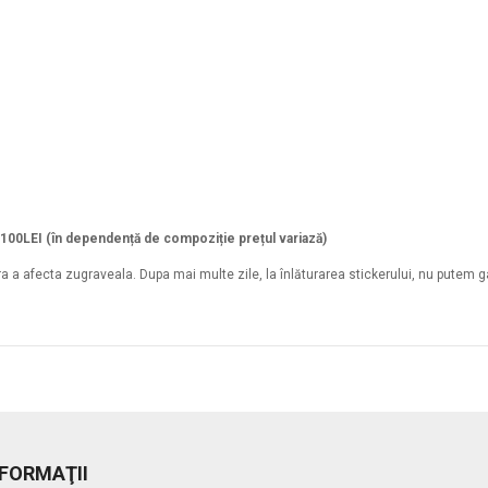
a 100LEI (în dependență de compoziție prețul variază)
ara a afecta zugraveala. Dupa mai multe zile, la înlăturarea stickerului, nu putem 
NFORMAŢII