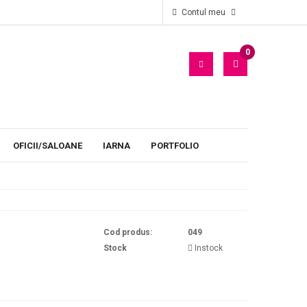
Oficii
Decor personalizat pentru petetii oficiilor
Contul meu
0
PRODUS(E)
- 0
LEI
OFICII/SALOANE
IARNA
PORTFOLIO
Cod produs:
049
Stock
Instock