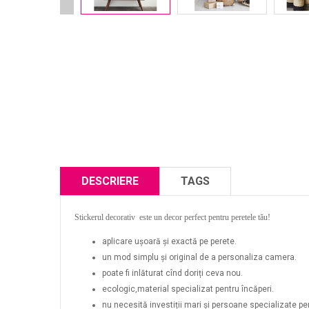
DESCRIERE
TAGS
Stickerul decorativ este un decor perfect pentru peretele tău!
aplicare ușoară și exactă pe perete.
un mod simplu și original de a personaliza camera.
poate fi inlăturat cînd doriți ceva nou.
ecologic,material specializat pentru încăperi.
nu necesită investiții mari și persoane specializate pent