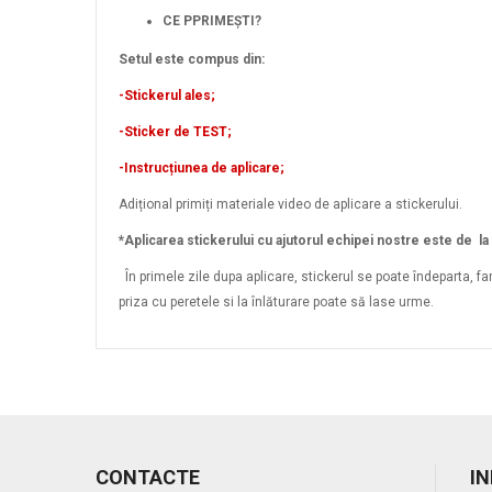
CE PPRIMEȘTI?
Setul este compus din:
-Stickerul ales;
-Sticker de TEST;
-Instrucțiunea de aplicare;
Adițional primiți materiale video de aplicare a stickerului.
*Aplicarea stickerului cu ajutorul echipei nostre este de l
În primele zile dupa aplicare, stickerul se poate îndeparta, f
priza cu peretele si la înlăturare poate să lase urme.
CONTACTE
I