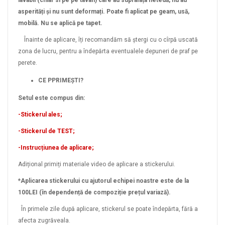
lavabil (chiar si pe pe tavan) care au suprafața netedă, nu au
asperități și nu sunt deformați. Poate fi aplicat pe geam, usă,
mobilă. Nu se aplică pe tapet.
Înainte de aplicare, îți recomandăm să ștergi cu o cîrpă uscată
zona de lucru, pentru a îndepărta eventualele depuneri de praf pe
perete.
CE PPRIMEȘTI?
Setul este compus din:
-Stickerul ales;
-Stickerul de TEST;
-Instrucțiunea de aplicare;
Adițional primiți materiale video de aplicare a stickerului.
*Aplicarea stickerului cu ajutorul echipei noastre este de la
100LEI (în dependență de compoziție prețul variază).
În primele zile după aplicare, stickerul se poate îndepărta, fără a
afecta zugrăveala.