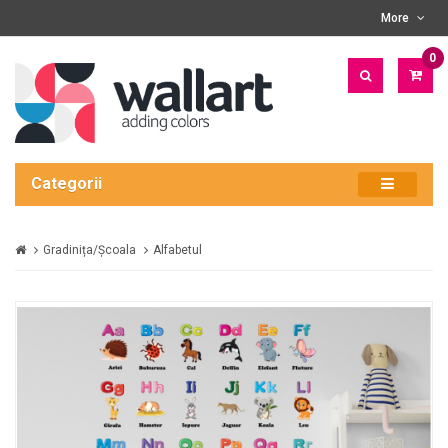
More
0
PRO
- 0
LEI
Categorii
Gradinița/Școala
Alfabetul