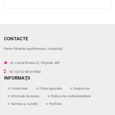
CONTACTE
Pentru întrebări suplimentare, contactați:
str. Lunca Bîcului 23, Chișinău, MD
Tel: +(373) 68 30 9000
INFORMAŢII
Contul meu
Oferte speciale
Despre noi
Informații de livrare
Politica de confidentialitate
Termeni și condiții
Portfolio