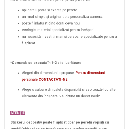
Stickerul decorativ este un decor perfect pentru peretele tău!
aplicare ușoară și exactă pe perete.
un mod simplu și original de a personaliza camera.
poate fi înlăturat cînd doriți ceva nou.
ecologic, material specializat pentru încăperi.
nu necesită investiții mari și persoane specializate pentru a
fi aplicat.
*Comanda se executa în 1-2 zile lucrătoare.
Alegeți din dimensiunile propuse.
Pentru dimensiuni
personale
CONTACTAȚI-NE.
Alege o culoare din paleta disponibilă și asortează-l cu alte
elemente din încăpere. Vei obține un decor inedit.
ATENȚIE
Stickerul decorativ poate fi aplicat doar pe pereții vopsiți cu