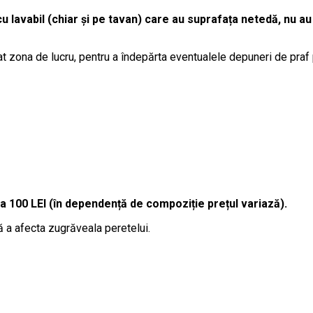
cu lavabil (chiar și pe tavan) care au suprafața netedă, nu au
t zona de lucru, pentru a îndepărta eventualele depuneri de praf
la 100 LEI (în dependență de compoziție prețul variază).
ă a afecta zugrăveala peretelui.