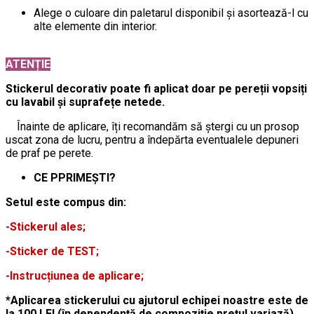
Alege o culoare din paletarul disponibil și asortează-l cu
alte elemente din interior.
ATENȚIE
Stickerul decorativ poate fi aplicat doar pe pereții vopsiți
cu lavabil și suprafețe netede.
Înainte de aplicare, îți recomandăm să ștergi cu un prosop
uscat zona de lucru, pentru a îndepărta eventualele depuneri
de praf pe perete.
CE PPRIMEȘTI?
Setul este compus din:
-Stickerul ales;
-Sticker de TEST;
-Instrucțiunea de aplicare;
*Aplicarea stickerului cu ajutorul echipei noastre este de
la 100 LEI (în dependență de compoziție prețul variază).