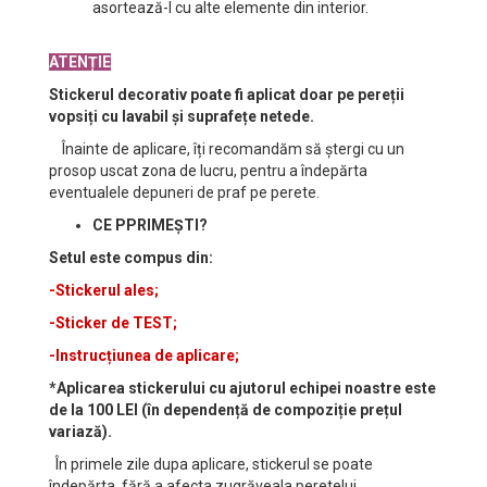
asortează-l cu alte elemente din interior.
ATENȚIE
Stickerul decorativ poate fi aplicat doar pe pereții
vopsiți cu lavabil și suprafețe netede.
Înainte de aplicare, îți recomandăm să ștergi cu un
prosop uscat zona de lucru, pentru a îndepărta
eventualele depuneri de praf pe perete.
CE PPRIMEȘTI?
Setul este compus din:
-Stickerul ales;
-Sticker de TEST;
-Instrucțiunea de aplicare;
*Aplicarea stickerului cu ajutorul echipei noastre este
de la 100 LEI (în dependență de compoziție prețul
variază).
În primele zile dupa aplicare, stickerul se poate
îndepărta, fără a afecta zugrăveala peretelui.