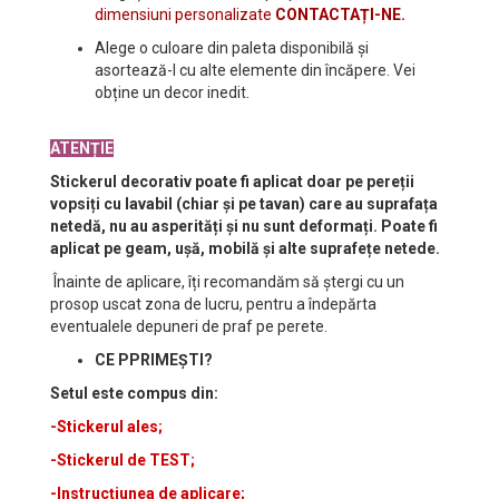
dimensiuni personalizate
CONTACTAȚI-NE.
Alege o culoare din paleta disponibilă și
asortează-l cu alte elemente din încăpere. Vei
obține un decor inedit.
ATENȚIE
Stickerul decorativ poate fi aplicat doar pe pereții
vopsiți cu lavabil (chiar și pe tavan) care au suprafața
netedă, nu au asperități și nu sunt deformați. Poate fi
aplicat pe geam, ușă, mobilă și alte suprafețe netede.
Înainte de aplicare, îți recomandăm să ștergi cu un
prosop uscat zona de lucru, pentru a îndepărta
eventualele depuneri de praf pe perete.
CE PPRIMEȘTI?
Setul este compus din:
-Stickerul ales;
-Stickerul de TEST;
-Instrucțiunea de aplicare;