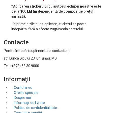
*Aplicarea stickerului cu ajutorul echipei noastre este
de la 100 LEI (în dependență de compoziție prețul
variază).
În primele zile după aplicare, stickerul se poate
îndepărta, fără a afecta zugrăveala peretelui.
Contacte
Pentru întrebări suplimentare, contactați:
str. Lunca Bîcului 23, Chișinău, MD
Tel: +(373) 68 30 9000
Informaţii
Contul meu
Oferte speciale
Despre noi
Informații de livrare
Politica de confidentialitate
Termeni și condiții