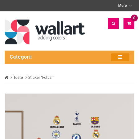
More
0
PRO
- 0
LEI
Categorii
Toate
Sticker "Fotbal"