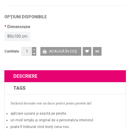
OPŢIUNI DISPONIBILE
Dimensiune
80x100 cm
Cantitate
DESCRIERE
TAGS
Stickerul decorativ este un decor perfect pentru peretele tău!
aplicare ușoară și exactă pe perete.
un mod simplu și original de a personaliza interiorul.
poate fi înlăturat cînd doriți ceva nou.