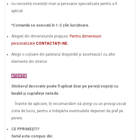
nu necesită investiții mari și persoane specializate pentru a fi
aplicat.
*Comanda se execută în 1-2 zile lucrătoare.
Alegeți din dimensiunile propuse.
Pentru dimensiuni
personalizate
CONTACTAȚI-NE.
Alege o culoare din paletarul disponibil și asortează-l cu alte
elemente din interior.
ATENȚIE
Stickerul decorativ poate fi aplicat doar pe pereții vopsiți cu
lavabil și suprafețe netede.
Înainte de aplicare, îți recomandăm să ștergi cu un prosop uscat
zona de lucru, pentru a îndepărta eventualele depuneri de praf pe
perete.
CE PPRIMEȘTI?
Setul este compus din: