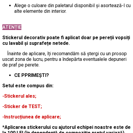
Alege o culoare din paletarul disponibil și asortează-l cu
alte elemente din interior.
ATENȚIE
Stickerul decorativ poate fi aplicat doar pe pereții vopsiți
cu lavabil și suprafețe netede.
Înainte de aplicare, îți recomandăm să ștergi cu un prosop
uscat zona de lucru, pentru a îndepărta eventualele depuneri
de praf pe perete.
CE PPRIMEȘTI?
Setul este compus din:
-Stickerul ales;
-Sticker de TEST;
-Instrucțiunea de aplicare;
*Aplicarea stickerului cu ajutorul echipei noastre este de
la 100 LEI (în dependență de compoziție prețul variază).