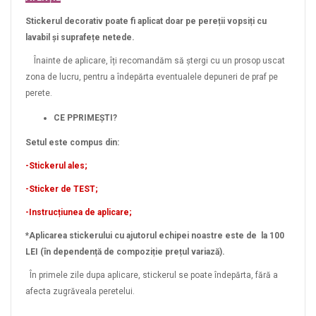
Stickerul decorativ poate fi aplicat doar pe pereții vopsiți cu
lavabil și suprafețe netede.
Înainte de aplicare, îți recomandăm să ștergi cu un prosop uscat
zona de lucru, pentru a îndepărta eventualele depuneri de praf pe
perete.
CE PPRIMEȘTI?
Setul este compus din:
-Stickerul ales;
-Sticker de TEST;
-Instrucțiunea de aplicare;
*Aplicarea stickerului cu ajutorul echipei noastre este de la 100
LEI (în dependență de compoziție prețul variază).
În primele zile dupa aplicare, stickerul se poate îndepărta, fără a
afecta zugrăveala peretelui.