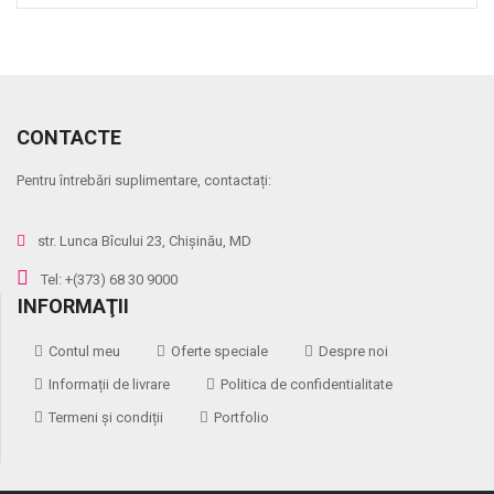
CONTACTE
Pentru întrebări suplimentare, contactați:
str. Lunca Bîcului 23, Chișinău, MD
Tel: +(373) 68 30 9000
INFORMAŢII
Contul meu
Oferte speciale
Despre noi
Informații de livrare
Politica de confidentialitate
Termeni și condiții
Portfolio