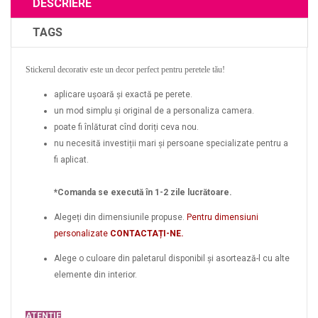
DESCRIERE
TAGS
Stickerul decorativ este un decor perfect pentru peretele tău!
aplicare ușoară și exactă pe perete.
un mod simplu și original de a personaliza camera.
poate fi înlăturat cînd doriți ceva nou.
nu necesită investiții mari și persoane specializate pentru a
fi aplicat.
*Comanda se execută în 1-2 zile lucrătoare.
Alegeți din dimensiunile propuse.
Pentru dimensiuni
personalizate
CONTACTAȚI-NE.
Alege o culoare din paletarul disponibil și asortează-l cu alte
elemente din interior.
ATENȚIE