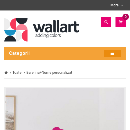
More
0
PRO
- 0
LEI
Categorii
Toate
Balerina+Nume personalizat