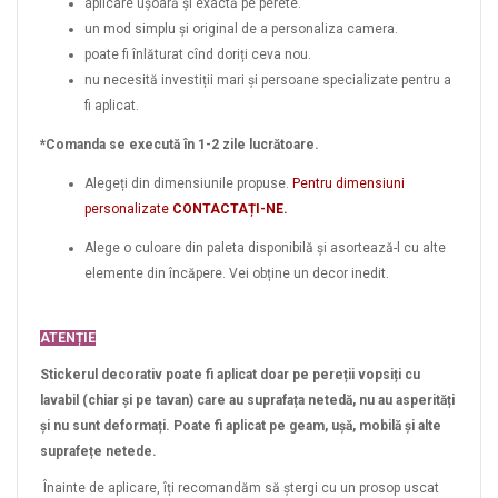
aplicare ușoară și exactă pe perete.
un mod simplu și original de a personaliza camera.
poate fi înlăturat cînd doriți ceva nou.
nu necesită investiții mari și persoane specializate pentru a
fi aplicat.
*Comanda se execută în 1-2 zile lucrătoare.
Alegeți din dimensiunile propuse.
Pentru dimensiuni
personalizate
CONTACTAȚI-NE.
Alege o culoare din paleta disponibilă și asortează-l cu alte
elemente din încăpere. Vei obține un decor inedit.
ATENȚIE
Stickerul decorativ poate fi aplicat doar pe pereții vopsiți cu
lavabil (chiar și pe tavan) care au suprafața netedă, nu au asperități
și nu sunt deformați. Poate fi aplicat pe geam, ușă, mobilă și alte
suprafețe netede.
Înainte de aplicare, îți recomandăm să ștergi cu un prosop uscat