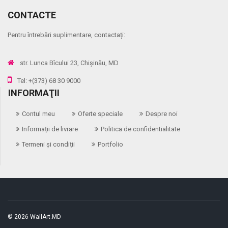
CONTACTE
Pentru întrebări suplimentare, contactați:
str. Lunca Bîcului 23, Chișinău, MD
Tel: +(373) 68 30 9000
INFORMAŢII
Contul meu
Oferte speciale
Despre noi
Informații de livrare
Politica de confidentialitate
Termeni și condiții
Portfolio
© 2026 WallArt.MD