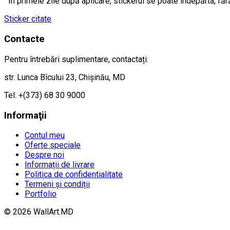
În primele zile după aplicare, stickerul se poate îndepărta, făr
Sticker citate
Contacte
Pentru întrebări suplimentare, contactați:
str. Lunca Bîcului 23, Chișinău, MD
Tel: +(373) 68 30 9000
Informaţii
Contul meu
Oferte speciale
Despre noi
Informații de livrare
Politica de confidentialitate
Termeni și condiții
Portfolio
© 2026 WallArt.MD