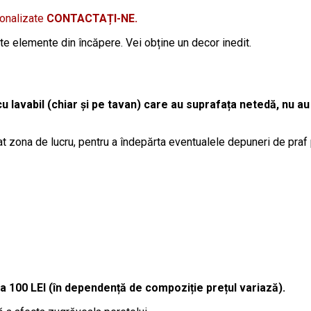
sonalizate
CONTACTAȚI-NE.
lte elemente din încăpere. Vei obține un decor inedit.
cu lavabil (chiar și pe tavan) care au suprafața netedă, nu au
t zona de lucru, pentru a îndepărta eventualele depuneri de praf
la 100 LEI (în dependență de compoziție prețul variază).