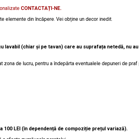
sonalizate
CONTACTAȚI-NE.
lte elemente din încăpere. Vei obține un decor inedit.
cu lavabil (chiar și pe tavan) care au suprafața netedă, nu au
t zona de lucru, pentru a îndepărta eventualele depuneri de praf
la 100 LEI (în dependență de compoziție prețul variază).