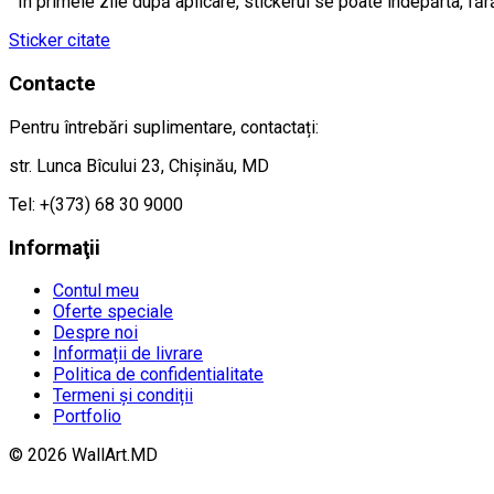
În primele zile după aplicare, stickerul se poate îndepărta, făr
Sticker citate
Contacte
Pentru întrebări suplimentare, contactați:
str. Lunca Bîcului 23, Chișinău, MD
Tel: +(373) 68 30 9000
Informaţii
Contul meu
Oferte speciale
Despre noi
Informații de livrare
Politica de confidentialitate
Termeni și condiții
Portfolio
© 2026 WallArt.MD