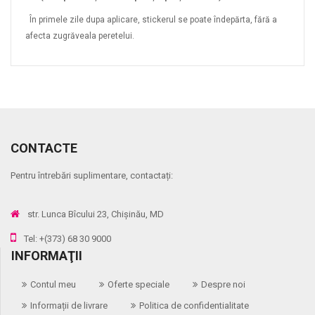
În primele zile dupa aplicare, stickerul se poate îndepărta, fără a
afecta zugrăveala peretelui.
CONTACTE
Pentru întrebări suplimentare, contactați:
str. Lunca Bîcului 23, Chișinău, MD
Tel: +(373) 68 30 9000
INFORMAŢII
Contul meu
Oferte speciale
Despre noi
Informații de livrare
Politica de confidentialitate