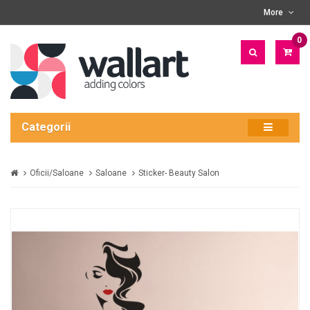
More
0
PRO
- 0
LEI
Categorii
Oficii/Saloane
Saloane
Sticker- Beauty Salon