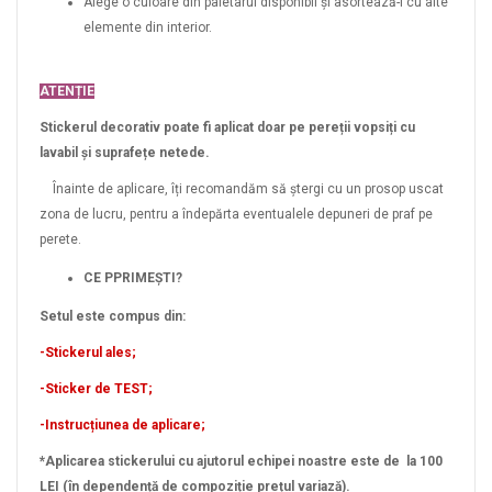
Alege o culoare din paletarul disponibil și asortează-l cu alte
elemente din interior.
ATENȚIE
Stickerul decorativ poate fi aplicat doar pe pereții vopsiți cu
lavabil și suprafețe netede.
Înainte de aplicare, îți recomandăm să ștergi cu un prosop uscat
zona de lucru, pentru a îndepărta eventualele depuneri de praf pe
perete.
CE PPRIMEȘTI?
Setul este compus din:
-Stickerul ales;
-Sticker de TEST;
-Instrucțiunea de aplicare;
*Aplicarea stickerului cu ajutorul echipei noastre este de la 100
LEI (în dependență de compoziție prețul variază).