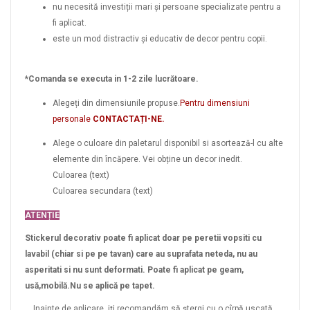
nu necesită investiții mari și persoane specializate pentru a
fi aplicat.
este un mod distractiv și educativ de decor pentru copii.
*Comanda se executa in 1-2 zile lucrătoare.
Alegeți din dimensiunile propuse.
Pentru dimensiuni
personale
CONTACTAȚI-NE.
Alege o culoare din paletarul disponibil si asortează-l cu alte
elemente din încăpere. Vei obține un decor inedit.
Culoarea (text)
Culoarea secundara (text)
ATENȚIE
Stickerul decorativ poate fi aplicat doar pe peretii vopsiti cu
lavabil (chiar si pe pe tavan) care au suprafata neteda, nu au
asperitati si nu sunt deformati. Poate fi aplicat pe geam,
usă,mobilă.Nu se aplică pe tapet.
Inainte de aplicare, iți recomandăm să ștergi cu o cîrpă uscată