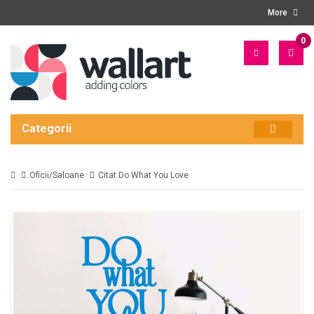
More
0
PRO
- 0
LEI
Categorii
Oficii/Saloane
Citat Do What You Love