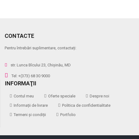
CONTACTE
Pentru întrebări suplimentare, contactați:
str. Lunca Bîcului 23, Chișinău, MD
Tel: +(373) 68 30 9000
INFORMAŢII
Contul meu
Oferte speciale
Despre noi
Informații de livrare
Politica de confidentialitate
Termeni și condiții
Portfolio