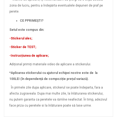
zona de lucru, pentru a îndepărta eventualele depuneri de praf pe
perete.
CE PPRIMEȘTI?
Setul este compus din:
-Stickerul ales;
-Sticker de TEST;
-Instrucțiunea de aplicare;
Adițional primiți materiale video de aplicare a stickerului.
*Aplicarea stickerului cu ajutorul echipei nostre este de la
100LEI (în dependență de compoziție prețul variază).
În primele zile dupa aplicare, stickerul se poate îndeparta, fara a
afecta zugraveala. Dupa mai multe zile, la înlăturarea stickerului,
nu putem garanta ca peretele va rămîne neafectat. În timp, adezivul
face priza cu peretele si la înlăturare poate să lase urme.