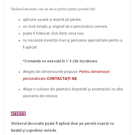
Stickerul decorativ este un decor perfect pentru peretele tău!
aplicare ușoară și exactă pe perete.
un mod simplu și original de a personaliza camera.
poate fi înlăturat cînd doriți ceva nou.
nu necesită investiții mari și persoane specializate pentru a
fi aplicat.
*Comanda se execută în 1-2 zile lucrătoare.
Alegeți din dimensiunile propuse.
Pentru dimensiuni
personalizate
CONTACTAȚI-NE.
Alege o culoare din paletarul disponibil și asortează-l cu alte
elemente din interior.
ATENȚIE
Stickerul decorativ poate fi aplicat doar pe pereții vopsiți cu
lavabil și suprafețe netede.