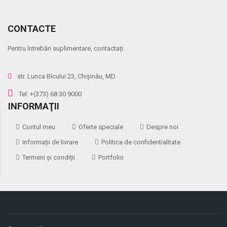
CONTACTE
Pentru întrebări suplimentare, contactați:
str. Lunca Bîcului 23, Chișinău, MD
Tel: +(373) 68 30 9000
INFORMAŢII
Contul meu
Oferte speciale
Despre noi
Informații de livrare
Politica de confidentialitate
Termeni și condiții
Portfolio