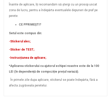
Înainte de aplicare, îți recomandăm să ștergi cu un prosop uscat
zona de lucru, pentru a îndepărta eventualele depuneri de praf pe
perete.
CE PPRIMEȘTI?
Setul este compus din:
-Stickerul ales;
-Sticker de TEST;
-Instrucțiunea de aplicare;
*Aplicarea stickerului cu ajutorul echipei noastre este de la 100
LEI (în dependență de compoziție prețul variază).
În primele zile dupa aplicare, stickerul se poate îndepărta, fără a
afecta zugrăveala peretelui.