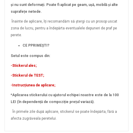
și nu sunt deformați. Poate fi aplicat pe geam, ușă, mobilă și alte
suprafețe netede.
Înainte de aplicare, îți recomandăm să ștergi cu un prosop uscat
zona de lucru, pentru a îndepărta eventualele depuneri de praf pe
perete.
CE PPRIMEȘTI?
Setul este compus din:
-Stickerul ales;
-Stickerul de TEST;
-Instrucțiunea de aplicare;
*Aplicarea stickerului cu ajutorul echipei noastre este de la 100
LEI (în dependență de compoziție prețul variază).
În primele zile după aplicare, stickerul se poate îndepărta, fără a
afecta zugrăveala peretelui.