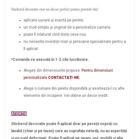
Stickerul decorativ este un decor perfect pentru peretele tău!
aplicare ușoară și exactă pe perete.
un mod simplu și original de a personaliza camera.
poate fi înlăturat cînd doriți ceva nou.
nu necesită investiții mari și persoane specializate pentru a
fi aplicat.
*Comanda se execută în 1-2 zile lucrătoare.
Alegeți din dimensiunile propuse.
Pentru dimensiuni
personalizate
CONTACTAȚI-NE.
Alege o culoare din paleta disponibilă și asortează-l cu alte
elemente din încăpere. Vei obține un decor inedit.
ATENȚIE
Stickerul decorativ poate fi aplicat doar pe pereții vopsiți cu
lavabil (chiar și pe tavan) care au suprafața netedă, nu au asperități
și nu sunt deformați. Poate fi aplicat pe geam, ușă, mobilă și alte