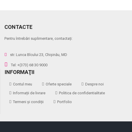
CONTACTE
Pentru întrebări suplimentare, contactați:
str. Lunca Bîcului 23, Chișinău, MD
Tel: +(373) 68 30 9000
INFORMAŢII
Contul meu
Oferte speciale
Despre noi
Informații de livrare
Politica de confidentialitate
Termeni și condiții
Portfolio