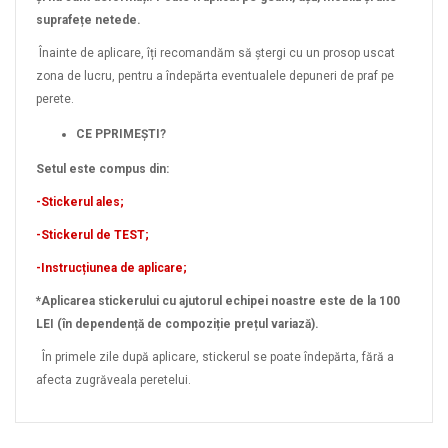
suprafețe netede.
Înainte de aplicare, îți recomandăm să ștergi cu un prosop uscat
zona de lucru, pentru a îndepărta eventualele depuneri de praf pe
perete.
CE PPRIMEȘTI?
Setul este compus din:
-Stickerul ales;
-Stickerul de TEST;
-Instrucțiunea de aplicare;
*Aplicarea stickerului cu ajutorul echipei noastre este de la 100
LEI (în dependență de compoziție prețul variază).
În primele zile după aplicare, stickerul se poate îndepărta, fără a
afecta zugrăveala peretelui.