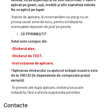
netedă, nu au asperități și nu sunt deformați. Poate fi
aplicat pe geam, ușă, mobilă și alte suprafețe netede.
Nu se aplică pe tapet.
Înainte de aplicare, îți recomandăm să ștergi cu un
prosop uscat zona de lucru, pentru a îndepărta
eventualele depuneri de praf pe perete.
CE PPRIMEȘTI?
Setul este compus din:
-Stickerul ales;
-Stickerul de TEST;
-Instrucțiunea de aplicare;
*Aplicarea stickerului cu ajutorul echipei noastre este
de la 100 LEI (în dependență de compoziție prețul
variază).
În primele zile după aplicare, stickerul se poate
îndepărta, fără a afecta zugrăveala peretelui.
Contacte