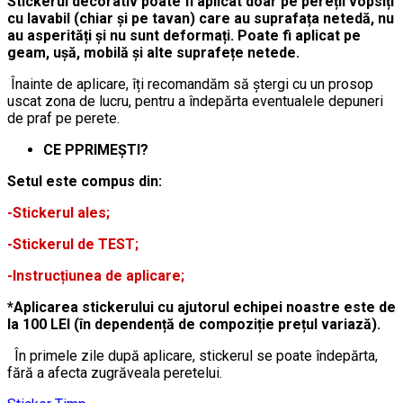
Stickerul decorativ poate fi aplicat doar pe pereții vopsiți
cu lavabil (chiar și pe tavan) care au suprafața netedă, nu
au asperități și nu sunt deformați. Poate fi aplicat pe
geam, ușă, mobilă și alte suprafețe netede.
Înainte de aplicare, îți recomandăm să ștergi cu un prosop
uscat zona de lucru, pentru a îndepărta eventualele depuneri
de praf pe perete.
CE PPRIMEȘTI?
Setul este compus din:
-Stickerul ales;
-Stickerul de TEST;
-Instrucțiunea de aplicare;
*Aplicarea stickerului cu ajutorul echipei noastre este de
la 100 LEI (în dependență de compoziție prețul variază).
În primele zile după aplicare, stickerul se poate îndepărta,
fără a afecta zugrăveala peretelui.