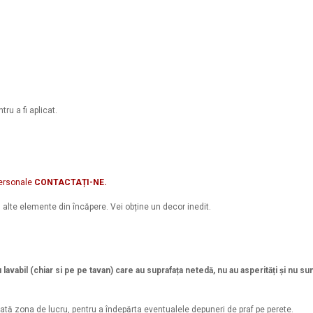
ru a fi aplicat.
personale
CONTACTAȚI-NE.
u alte elemente din încăpere. Vei obține un decor inedit.
u lavabil (chiar si pe pe tavan) care au suprafața netedă, nu au asperități și nu s
tă zona de lucru, pentru a îndepărta eventualele depuneri de praf pe perete.