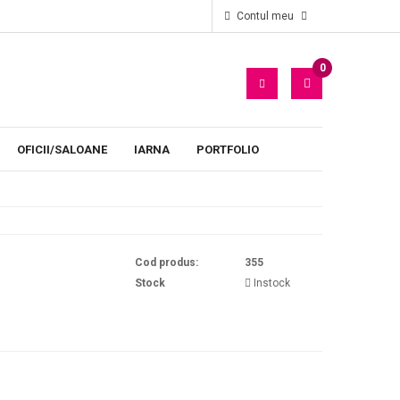
Contul meu
0
PRODUS(E)
- 0
LEI
OFICII/SALOANE
IARNA
PORTFOLIO
Cod produs:
355
Stock
Instock