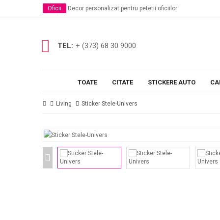
Oficii
Decor personalizat pentru petetii oficiilor
Scoli si Gradinite
Stickere decorative in clase
Stickere educationale
Decoram camera copiilor
TEL:
+ (373) 68 30 9000
TOATE
CITATE
STICKERE AUTO
CA
Living
Sticker Stele-Univers