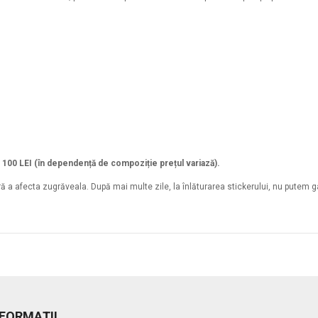
a 100 LEI (în dependență de compoziție prețul variază).
ără a afecta zugrăveala. După mai multe zile, la înlăturarea stickerului, nu putem 
NFORMAŢII