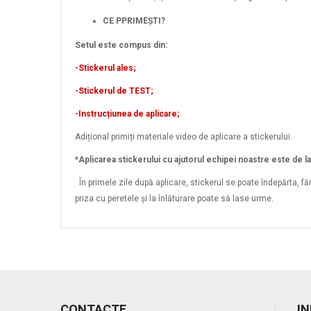
CE PPRIMEȘTI?
Setul este compus din:
-Stickerul ales;
-Stickerul de TEST;
-Instrucțiunea de aplicare;
Adițional primiți materiale video de aplicare a stickerului.
*Aplicarea stickerului cu ajutorul echipei noastre este de l
În primele zile după aplicare, stickerul se poate îndepărta, f
priza cu peretele și la înlăturare poate să lase urme.
CONTACTE
I