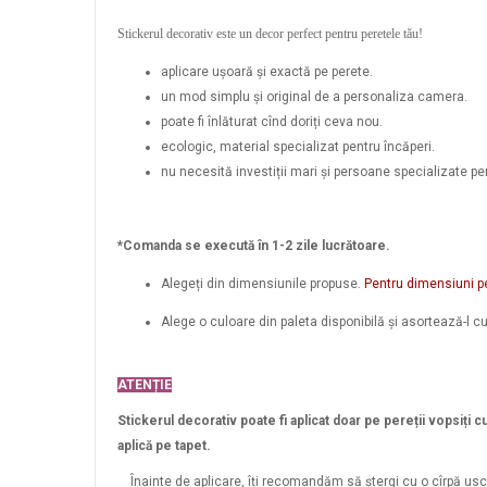
Stickerul decorativ este un decor perfect pentru peretele tău!
aplicare ușoară și exactă pe perete.
un mod simplu și original de a personaliza camera.
poate fi înlăturat cînd doriți ceva nou.
ecologic, material specializat pentru încăperi.
nu necesită investiții mari și persoane specializate pent
*Comanda se execută în 1-2 zile lucrătoare.
Alegeți din dimensiunile propuse.
Pentru dimensiuni 
Alege o culoare din paleta disponibilă și asortează-l c
ATENȚIE
Stickerul decorativ poate fi aplicat doar pe pereții vopsiți c
aplică pe tapet.
Înainte de aplicare, îți recomandăm să ștergi cu o cîrpă usca