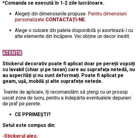
*Comanda se execută în 1-2 zile lucrătoare.
Alegeți din dimensiunile propuse.
Pentru dimensiuni
personalizate
CONTACTAȚI-NE.
Alege o culoare din paleta disponibilă și asortează-l cu
alte elemente din încăpere. Vei obține un decor inedit.
ATENȚIE
Stickerul decorativ poate fi aplicat doar pe pereții vopsiți
cu lavabil (chiar și pe tavan) care au suprafața netedă, nu
au asperități și nu sunt deformați. Poate fi aplicat pe
geam, ușă, mobilă și alte suprafețe netede.
Înainte de aplicare, îți recomandăm să ștergi cu un prosop
uscat zona de lucru, pentru a îndepărta eventualele depuneri
de praf pe perete.
CE PPRIMEȘTI?
Setul este compus din:
-Stickerul ales;