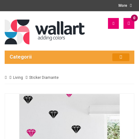
More
0
PRO
- 0
LEI
Categorii
Living
Sticker Diamante