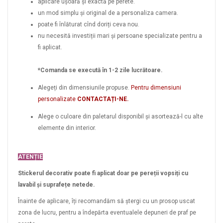
aplicare ușoară și exactă pe perete.
un mod simplu și original de a personaliza camera.
poate fi înlăturat cînd doriți ceva nou.
nu necesită investiții mari și persoane specializate pentru a
fi aplicat.
*Comanda se execută în 1-2 zile lucrătoare.
Alegeți din dimensiunile propuse.
Pentru dimensiuni
personalizate
CONTACTAȚI-NE.
Alege o culoare din paletarul disponibil și asortează-l cu alte
elemente din interior.
ATENȚIE
Stickerul decorativ poate fi aplicat doar pe pereții vopsiți cu
lavabil și suprafețe netede.
Înainte de aplicare, îți recomandăm să ștergi cu un prosop uscat
zona de lucru, pentru a îndepărta eventualele depuneri de praf pe