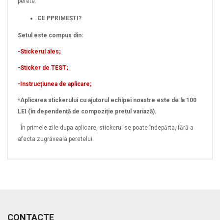
perete.
CE PPRIMEȘTI?
Setul este compus din:
-Stickerul ales;
-Sticker de TEST;
-Instrucțiunea de aplicare;
*Aplicarea stickerului cu ajutorul echipei noastre este de la 100
LEI (în dependență de compoziție prețul variază).
În primele zile dupa aplicare, stickerul se poate îndepărta, fără a
afecta zugrăveala peretelui.
CONTACTE