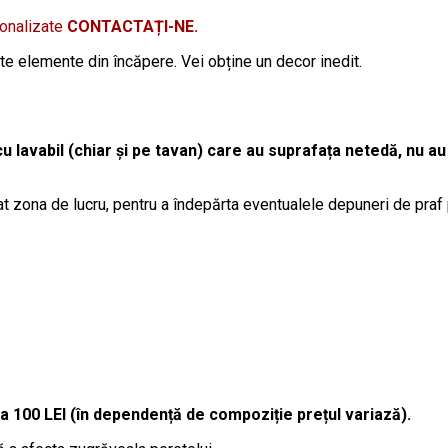
sonalizate
CONTACTAȚI-NE.
lte elemente din încăpere. Vei obține un decor inedit.
cu lavabil (chiar și pe tavan) care au suprafața netedă, nu au
t zona de lucru, pentru a îndepărta eventualele depuneri de praf
la 100 LEI (în dependență de compoziție prețul variază).