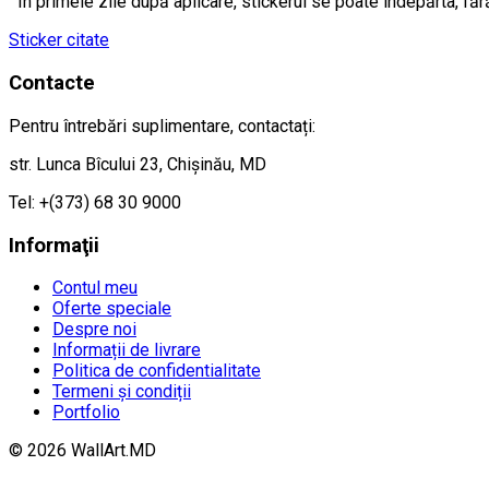
În primele zile după aplicare, stickerul se poate îndepărta, făr
Sticker citate
Contacte
Pentru întrebări suplimentare, contactați:
str. Lunca Bîcului 23, Chișinău, MD
Tel: +(373) 68 30 9000
Informaţii
Contul meu
Oferte speciale
Despre noi
Informații de livrare
Politica de confidentialitate
Termeni și condiții
Portfolio
© 2026 WallArt.MD