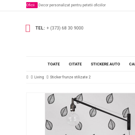
petetii oficiilor
Scoli si Gradinite
Stickere decorative i
TEL:
+ (373) 68 30 9000
TOATE
CITATE
STICKERE AUTO
CA
Living
Sticker frunze stilizate 2