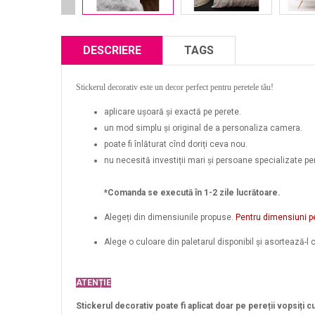
DESCRIERE
TAGS
Stickerul decorativ este un decor perfect pentru peretele tău!
aplicare ușoară și exactă pe perete.
un mod simplu și original de a personaliza camera.
poate fi înlăturat cînd doriți ceva nou.
nu necesită investiții mari și persoane specializate pent
*Comanda se execută în 1-2 zile lucrătoare.
Alegeți din dimensiunile propuse.
Pentru dimensiuni p
Alege o culoare din paletarul disponibil și asortează-l c
ATENȚIE
Stickerul decorativ poate fi aplicat doar pe pereții vopsiți c