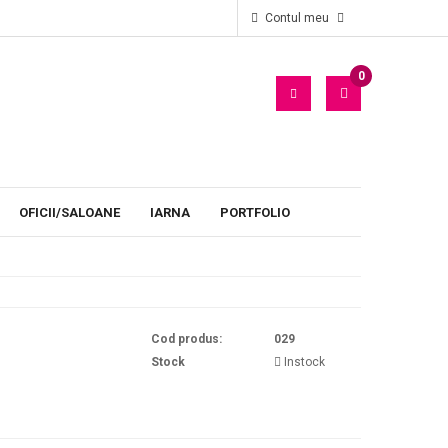
r
Oficii
Decor personalizat pentru petetii oficiilor
Contul meu
0
PRODUS(E)
- 0
LEI
OFICII/SALOANE
IARNA
PORTFOLIO
Cod produs:
029
Stock
Instock