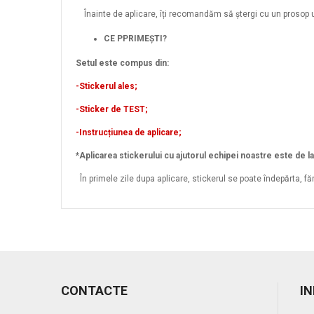
Înainte de aplicare, îți recomandăm să ștergi cu un prosop u
CE PPRIMEȘTI?
Setul este compus din:
-Stickerul ales;
-Sticker de TEST;
-Instrucțiunea de aplicare;
*Aplicarea stickerului cu ajutorul echipei noastre este de l
În primele zile dupa aplicare, stickerul se poate îndepărta, fă
CONTACTE
I