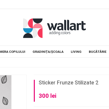
n clase
Stickere educationale
Decoram camera copiilo
MERA COPILULUI
GRADINIȚA/ȘCOALA
LIVING
BUCĂTĂRIE
Sticker Frunze Stilizate 2
300 lei