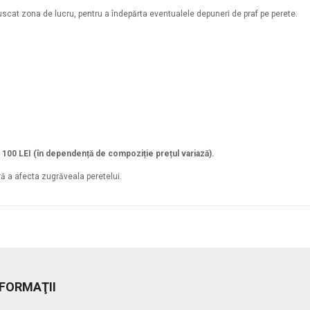
scat zona de lucru, pentru a îndepărta eventualele depuneri de praf pe perete.
a 100 LEI (în dependență de compoziție prețul variază).
ră a afecta zugrăveala peretelui.
NFORMAŢII