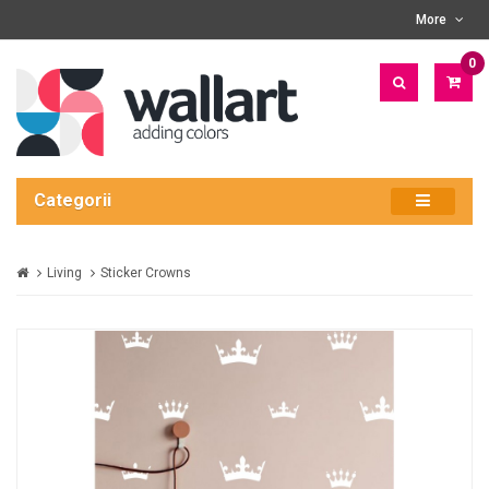
More
0
PRO
- 0
LEI
Categorii
Living
Sticker Crowns