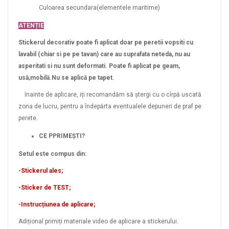
Culoarea secundara(elementele maritime)
ATENȚIE
Stickerul decorativ poate fi aplicat doar pe peretii vopsiti cu
lavabil (chiar si pe pe tavan) care au suprafata neteda, nu au
asperitati si nu sunt deformati. Poate fi aplicat pe geam,
usă,mobilă.Nu se aplică pe tapet.
Inainte de aplicare, iți recomandăm să ștergi cu o cîrpă uscată
zona de lucru, pentru a îndepărta eventualele depuneri de praf pe
perete.
CE PPRIMEȘTI?
Setul este compus din:
-Stickerul ales;
-Sticker de TEST;
-Instrucțiunea de aplicare;
Adițional primiți materiale video de aplicare a stickerului.