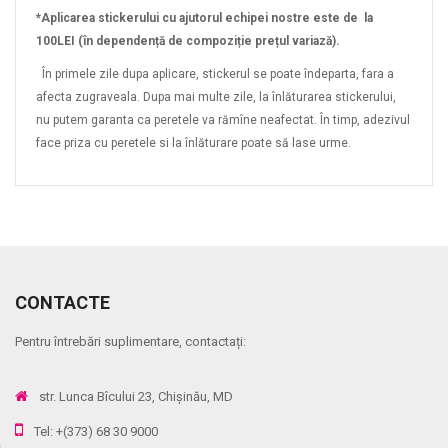
*Aplicarea stickerului cu ajutorul echipei nostre este de la
100LEI (în dependență de compoziție prețul variază).
În primele zile dupa aplicare, stickerul se poate îndeparta, fara a
afecta zugraveala. Dupa mai multe zile, la înlăturarea stickerului,
nu putem garanta ca peretele va rămîne neafectat. În timp, adezivul
face priza cu peretele si la înlăturare poate să lase urme.
CONTACTE
Pentru întrebări suplimentare, contactați:
str. Lunca Bîcului 23, Chișinău, MD
Tel: +(373) 68 30 9000