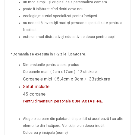
un mod simplu și original de a personaliza camera.
poate fi inlăturat cînd doriți ceva nou.
ecologic,material specializat pentru încăperi.
nu necesită investiții mari și persoane specializate pentru a
fi aplicat.
este un mod distractiv și educativ de decor pentru copii.
*Comanda se executa in 1-2 zile lucrătoare.
Dimensiunile pentru acest produs:
Coroanele mari ( 9cm x 17cm ) - 12 stickere
Coroanele mici ( 5,4cm x 9cm )- 33stickere
Setul include:
45 coroane
Pentru dimensiuni personale
CONTACTAȚI-NE.
Alege o culoare din paletarul disponibil si asortează-l cu alte
elemente din încăpere. Vei obține un decor inedit.
Culoarea principala (nume)