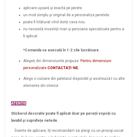
aplicare ușoară și exactă pe perete.
un mod simplu și original de a personaliza peretele.
poate fi înlăturat cînd doriți ceva nou.
nu necesită investiții mari și persoane specializate pentru a
fi aplicat.
*Comanda se execută în 1-2 zile lucrătoare.
Alegeți din dimensiunile propuse.
Pentru dimensiuni
personalizate
CONTACTAȚI-NE.
Alege o culoare din paletarul disponibil și asortează-l cu alte
elemente din interior.
ATENȚIE
Stickerul decorativ poate fi aplicat doar pe pereții vopsiți cu
lavabil și suprafețe netede.
Înainte de aplicare, îți recomandăm să ștergi cu un prosop uscat