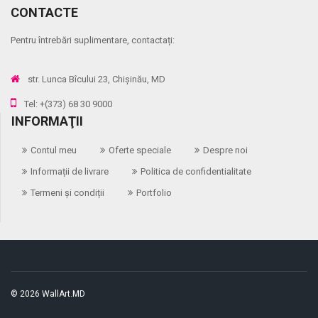
CONTACTE
Pentru întrebări suplimentare, contactați:
str. Lunca Bîcului 23, Chișinău, MD
Tel: +(373) 68 30 9000
INFORMAŢII
Contul meu
Oferte speciale
Despre noi
Informații de livrare
Politica de confidentialitate
Termeni și condiții
Portfolio
© 2026 WallArt.MD