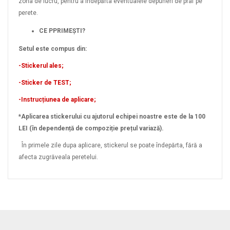
zona de lucru, pentru a îndepărta eventualele depuneri de praf pe
perete.
CE PPRIMEȘTI?
Setul este compus din:
-Stickerul ales;
-Sticker de TEST;
-Instrucțiunea de aplicare;
*Aplicarea stickerului cu ajutorul echipei noastre este de la 100
LEI (în dependență de compoziție prețul variază).
În primele zile dupa aplicare, stickerul se poate îndepărta, fără a
afecta zugrăveala peretelui.