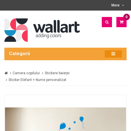
More
0
PRO
- 0
LEI
Categorii
Camera copilului
Stickere baieței
Sticker Elefant + Nume personalizat