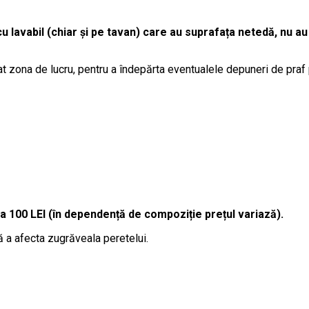
cu lavabil (chiar și pe tavan) care au suprafața netedă, nu au
t zona de lucru, pentru a îndepărta eventualele depuneri de praf
la 100 LEI (în dependență de compoziție prețul variază).
ă a afecta zugrăveala peretelui.