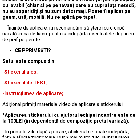
cu lavabil (chiar si pe pe tavan) care au suprafața netedă,
nu au asperități și nu sunt deformați. Poate fi aplicat pe
geam, usă, mobilă. Nu se aplică pe tapet.
Înainte de aplicare, îți recomandăm să ștergi cu o cîrpă
uscată zona de lucru, pentru a îndepărta eventualele depuneri
de praf pe perete.
CE PPRIMEȘTI?
Setul este compus din:
-Stickerul ales;
-Stickerul de TEST;
-Instrucțiunea de aplicare;
Adițional primiți materiale video de aplicare a stickerului.
*Aplicarea stickerului cu ajutorul echipei noastre este de
la 100LEI (în dependență de compoziție prețul variază).
În primele zile după aplicare, stickerul se poate îndepărta,
fără a afecta zugrăveala. După mai multe zile, la înlăturarea