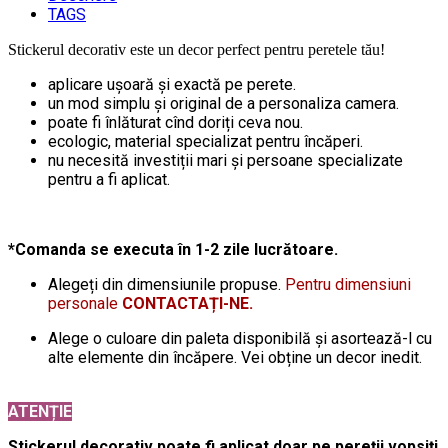
TAGS
Stickerul decorativ este un decor perfect pentru peretele tău!
aplicare ușoară și exactă pe perete.
un mod simplu și original de a personaliza camera.
poate fi înlăturat cînd doriți ceva nou.
ecologic, material specializat pentru încăperi.
nu necesită investiții mari și persoane specializate
pentru a fi aplicat.
*Comanda se executa în 1-2 zile lucrătoare.
Alegeți din dimensiunile propuse.
Pentru dimensiuni
personale
CONTACTAȚI-NE.
Alege o culoare din paleta disponibilă și asortează-l cu
alte elemente din încăpere. Vei obține un decor inedit.
ATENȚIE
Stickerul decorativ poate fi aplicat doar pe pereții vopsiți