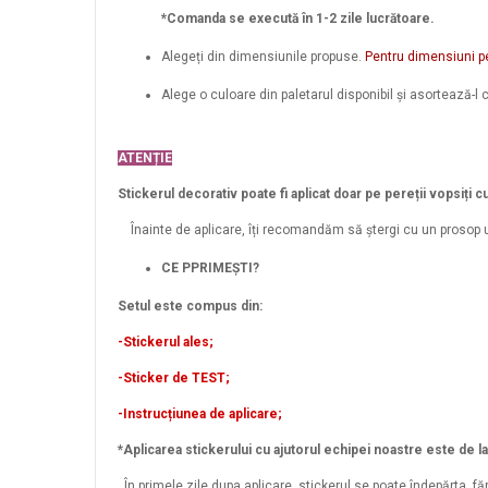
*Comanda se execută în 1-2 zile lucrătoare.
Alegeți din dimensiunile propuse.
Pentru dimensiuni p
Alege o culoare din paletarul disponibil și asortează-l c
ATENȚIE
Stickerul decorativ poate fi aplicat doar pe pereții vopsiți c
Înainte de aplicare, îți recomandăm să ștergi cu un prosop u
CE PPRIMEȘTI?
Setul este compus din:
-Stickerul ales;
-Sticker de TEST;
-Instrucțiunea de aplicare;
*Aplicarea stickerului cu ajutorul echipei noastre este de l
În primele zile dupa aplicare, stickerul se poate îndepărta, fă