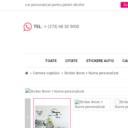
iciilor
Scoli si Gradinite
Stickere decorative in clase
TEL:
+ (373) 68 30 9000
TOATE
CITATE
STICKERE AUTO
CA
Camera copilului
Sticker Avion + Nume personalizat