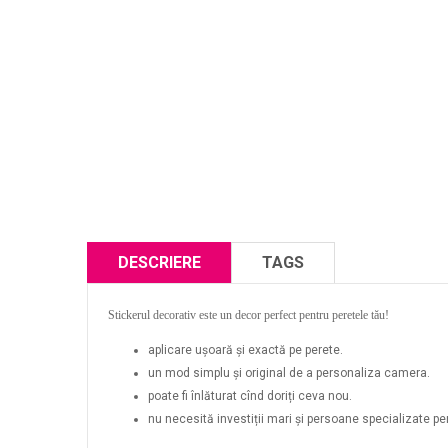
DESCRIERE
TAGS
Stickerul decorativ este un decor perfect pentru peretele tău!
aplicare ușoară și exactă pe perete.
un mod simplu și original de a personaliza camera.
poate fi înlăturat cînd doriți ceva nou.
nu necesită investiții mari și persoane specializate pent