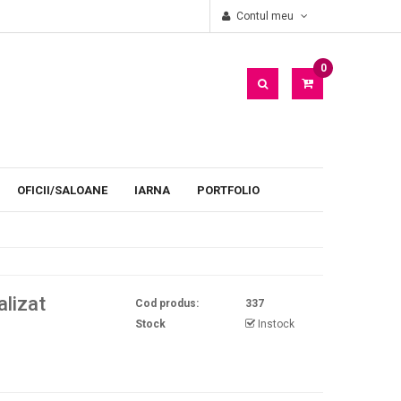
Oficii
Decor personalizat pentru petetii oficiilor
Contul meu
0
PRODUS(E)
- 0
LEI
OFICII/SALOANE
IARNA
PORTFOLIO
lizat
Cod produs:
337
Stock
Instock