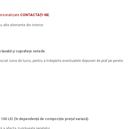
ersonalizate
CONTACTAȚI-NE.
u alte elemente din interior.
u lavabil și suprafețe netede.
scat zona de lucru, pentru a îndepărta eventualele depuneri de praf pe perete.
a 100 LEI (în dependență de compoziție prețul variază).
ră a afecta zugrăveala peretelui.