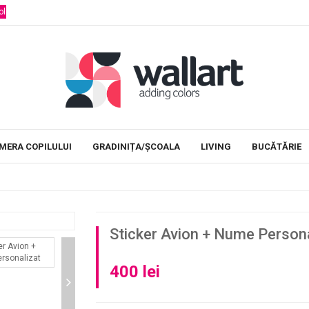
Stickere educationale
Decoram camera copiilor
MERA COPILULUI
GRADINIȚA/ȘCOALA
LIVING
BUCĂTĂRIE
Sticker Avion + Nume Persona
400 lei