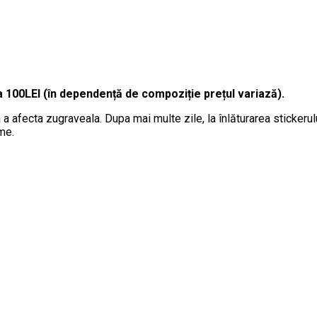
a 100LEI (în dependență de compoziție prețul variază).
 a afecta zugraveala. Dupa mai multe zile, la înlăturarea stickeru
me.