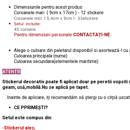
Dimensiunile pentru acest produs:
Coroanele mari ( 9cm x 17cm ) - 12 stickere
Coroanele mici ( 5,4cm x 9cm )- 33stickere
Setul include:
45 coroane
Pentru dimensiuni personale
CONTACTAȚI-NE.
Alege o culoare din paletarul disponibil si asortează-l cu 
Culoarea principala (nume)
Culoarea secundara(elementele maritime)
ATENȚIE
Stickerul decorativ poate fi aplicat doar pe peretii vopsiti 
geam, usă,mobilă.Nu se aplică pe tapet.
Inainte de aplicare, iți recomandăm să ștergi cu o cîrpă uscat
CE PPRIMEȘTI?
Setul este compus din:
-Stickerul ales;