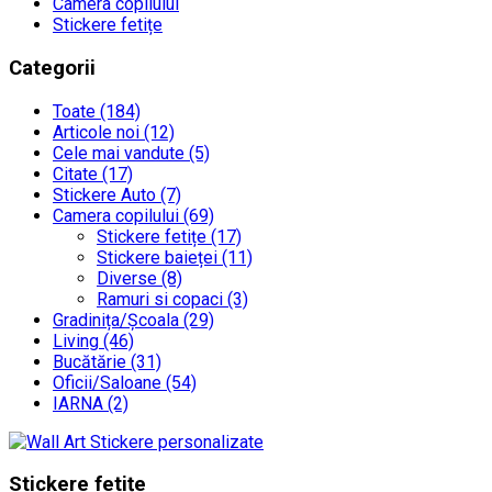
Camera copilului
Stickere fetițe
Categorii
Toate (184)
Articole noi (12)
Cele mai vandute (5)
Citate (17)
Stickere Auto (7)
Camera copilului (69)
Stickere fetițe (17)
Stickere baieței (11)
Diverse (8)
Ramuri si copaci (3)
Gradinița/Școala (29)
Living (46)
Bucătărie (31)
Oficii/Saloane (54)
IARNA (2)
Stickere fetițe